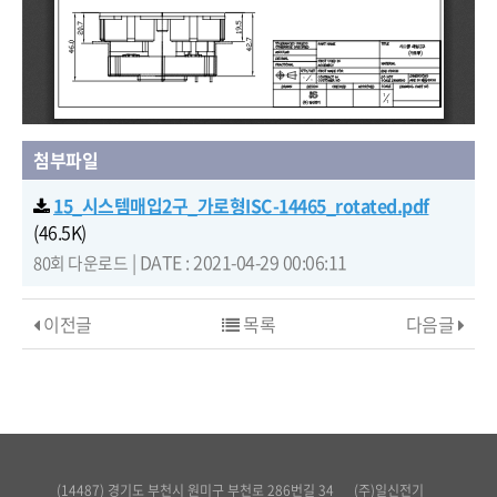
첨부파일
15_시스템매입2구_가로형ISC-14465_rotated.pdf
(46.5K)
|
DATE : 2021-04-29 00:06:11
80회 다운로드
이전글
목록
다음글
(14487) 경기도 부천시 원미구 부천로 286번길 34
(주)일신전기